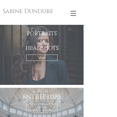
Sabine Dundure
PORTRAITS
&
HEADSHOTS
Voir
ENTREPRISES
Voir